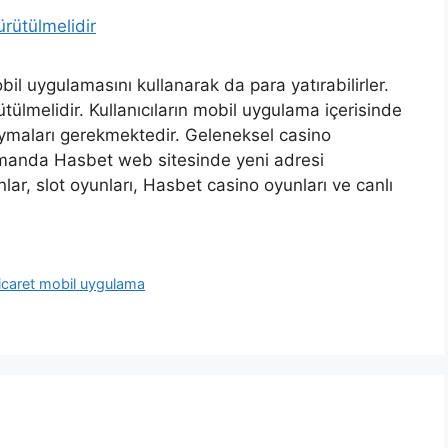
 uygulamasını kullanarak da para yatırabilirler.
tülmelidir. Kullanıcıların mobil uygulama içerisinde
uymaları gerekmektedir. Geleneksel casino
zamanda Hasbet web sitesinde yeni adresi
lar, slot oyunları, Hasbet casino oyunları ve canlı
icaret mobil uygulama