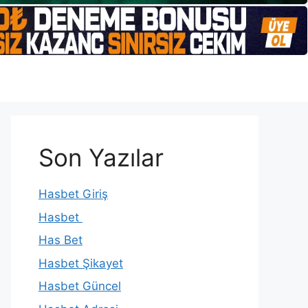
Son Yazılar
Hasbet Giriş
Hasbet
Has Bet
Hasbet Şikayet
Hasbet Güncel