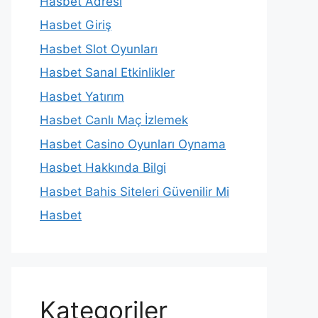
Hasbet Adresi
Hasbet Giriş
Hasbet Slot Oyunları
Hasbet Sanal Etkinlikler
Hasbet Yatırım
Hasbet Canlı Maç İzlemek
Hasbet Casino Oyunları Oynama
Hasbet Hakkında Bilgi
Hasbet Bahis Siteleri Güvenilir Mi
Hasbet
Kategoriler