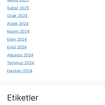
Mayıs 2025
Şubat 2025
Ocak 2025
Aralık 2024
Kasım 2024
Ekim 2024
Eylül 2024
Ağustos 2024
Temmuz 2024
Haziran 2024
Etiketler