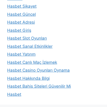
Hasbet Şikayet
Hasbet Güncel
Hasbet Adresi
Hasbet Giriş
Hasbet Slot Oyunları
Hasbet Sanal Etkinlikler
Hasbet Yatırım
Hasbet Canlı Maç İzlemek
Hasbet Casino Oyunları Oynama
Hasbet Hakkında Bilgi
Hasbet Bahis Siteleri Güvenilir Mi
Hasbet