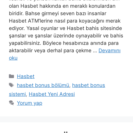
olan Hasbet hakkında en meraklı konulardan
biridir. Bahse girmeyi seven bazı insanlar
Hasbet ATM’lerine nasıl para koyacağını merak
ediyor. Yasal oyunlar ve Hasbet bahis sitesinde
şanslar ve şanslar üzerinde oynayabilir ve bahis
yapabilirsiniz. Böylece hesabınıza anında para
aktarabilir veya derhal para çekme …
Devamını
oku
Kategoriler
Hasbet
Etiketler
hasbet bonus bölümü
,
hasbet bonus
sistemi
,
Hasbet Yeni Adresi
Yorum yap