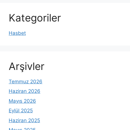
Kategoriler
Hasbet
Arşivler
Temmuz 2026
Haziran 2026
Mayıs 2026
Eylül 2025
Haziran 2025