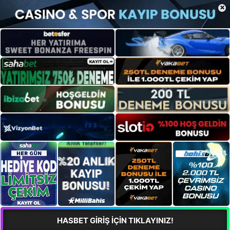
×
HASBET GİRİŞ İÇİN TIKLAYINIZ!