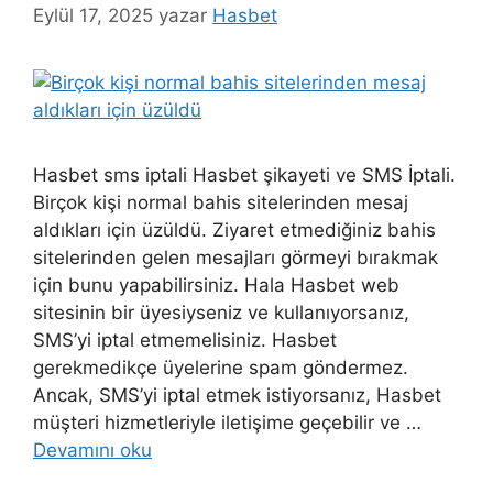
Eylül 17, 2025
yazar
Hasbet
Hasbet sms iptali Hasbet şikayeti ve SMS İptali.
Birçok kişi normal bahis sitelerinden mesaj
aldıkları için üzüldü. Ziyaret etmediğiniz bahis
sitelerinden gelen mesajları görmeyi bırakmak
için bunu yapabilirsiniz. Hala Hasbet web
sitesinin bir üyesiyseniz ve kullanıyorsanız,
SMS’yi iptal etmemelisiniz. Hasbet
gerekmedikçe üyelerine spam göndermez.
Ancak, SMS’yi iptal etmek istiyorsanız, Hasbet
müşteri hizmetleriyle iletişime geçebilir ve …
Devamını oku