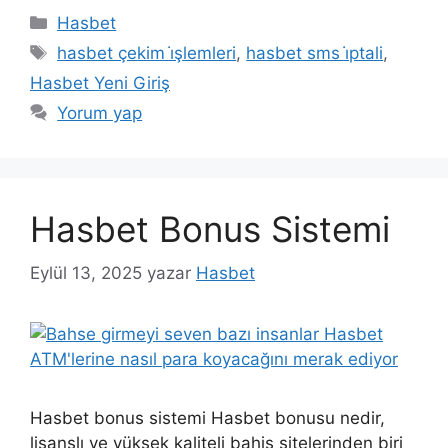
Kategoriler
Hasbet
Etiketler
hasbet çekim i̇şlemleri
,
hasbet sms i̇ptali
,
Hasbet Yeni Giriş
Yorum yap
Hasbet Bonus Sistemi
Eylül 13, 2025
yazar
Hasbet
Hasbet bonus sistemi Hasbet bonusu nedir,
lisanslı ve yüksek kaliteli bahis sitelerinden biri