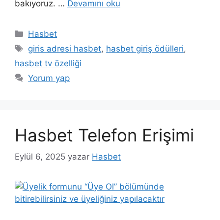
bakıyoruz. …
Devamını oku
Kategoriler
Hasbet
Etiketler
giris adresi hasbet
,
hasbet giriş ödülleri
,
hasbet tv özelliği
Yorum yap
Hasbet Telefon Erişimi
Eylül 6, 2025
yazar
Hasbet