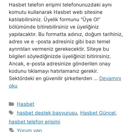
Hasbet telefon erişimi telefonunuzdaki aynı
komutu kullanarak Hasbet web sitesine
katılabilirsiniz. Üyelik formunu “Üye Ol”
bölümünde bitirebilirsiniz ve üyeliğiniz
yapılacaktır. Bu formatta adınız, doğum tarihiniz,
adres ve e -posta adresiniz gibi bazı temel
ayrıntıları vermeniz gerekecektir. Siteye bu
bilgileri söylediğinizde üyeliğinizi bitirirsiniz.
Ancak, e-posta adresinize gönderilen onay
kodunu tıklamayı hatırlamanız gerekir.
Sektördeki en güvenilir şirketlerden …
Devamını
oku
Kategoriler
Hasbet
Etiketler
hasbet destek başvurusu
,
Hasbet Güncel
,
hasbet telefon erişimi
Yorum yap