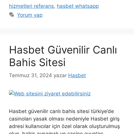
hizmetleri referans
,
hasbet whatsapp
Yorum yap
Hasbet Güvenilir Canlı
Bahis Sitesi
Temmuz 31, 2024
yazar
Hasbet
Hasbet güvenilir canlı bahis sitesi türkiye’de
casinoları yasak olması nedeniyle Hasbet giriş
adresi kullanıcılar için özel olarak oluşturulmuş
olup, bahis oynamak ve casino oyunları