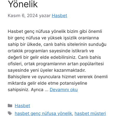
Yönelik
Kasım 6, 2024
yazar
Hasbet
Hasbet genç nüfusa yönelik bizim gibi önemli
bir genç nüfusa ve yüksek işsizlik oranlarına
sahip bir ülkede, canlı bahis sitelerinin sunduğu
ortaklık programları sayesinde istikrarlı ve
değerli bir gelir elde edebilirsiniz. Canlı bahis
ofisleri, ortak programlarının artan popülaritesi
sayesinde yeni üyeler kazanmaktadır.
Bahisçilere ve oyunculara hizmet vererek önemli
miktarda gelir elde etme potansiyeline
sahipsiniz. Ayrıca …
Devamını oku
Kategoriler
Hasbet
Etiketler
hasbet genç nüfusa yönelik
,
hasbet müşteri