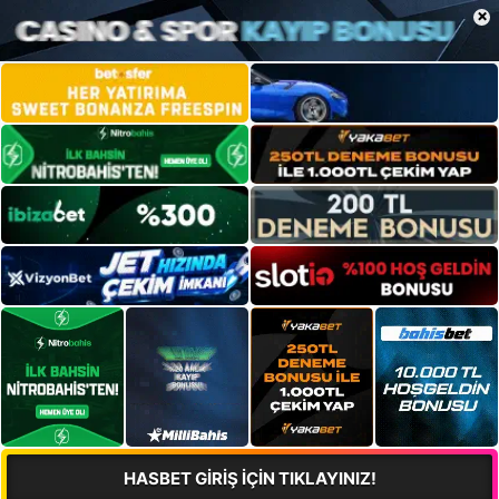
×
HASBET GİRİŞ İÇİN TIKLAYINIZ!