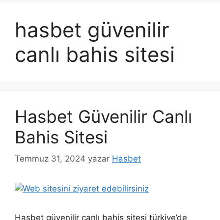
hasbet güvenilir
canlı bahis sitesi
Hasbet Güvenilir Canlı
Bahis Sitesi
Temmuz 31, 2024
yazar
Hasbet
Hasbet güvenilir canlı bahis sitesi türkiye’de