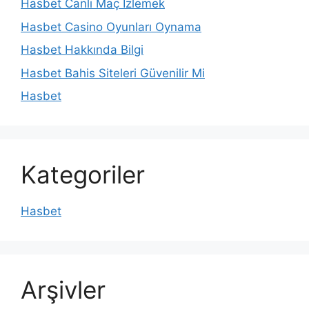
Hasbet Canlı Maç İzlemek
Hasbet Casino Oyunları Oynama
Hasbet Hakkında Bilgi
Hasbet Bahis Siteleri Güvenilir Mi
Hasbet
Kategoriler
Hasbet
Arşivler