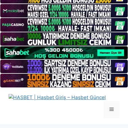
İçeriğe
atla
Menü