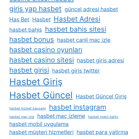
giris yap hasbet
güncel adresi hasbet
Hasbet Adresi
Has Bet
Hasbet
hasbet bahis sitesi
hasbet bahis
hasbet bonus
hasbet canli maç izle
hasbet casino oyunları
hasbet casino sitesi
hasbet giris adresi
hasbet girisi
hasbet giris twitter
Hasbet Giriş
Hasbet Güncel
Hasbet Güncel Giriş
hasbet instagram
hasbet hizmet kapsamı
hasbet maç izleme
hasbet maç izle
hasbet mobil bahis
hasbet mobil uygulama
hasbet müşteri hizmetleri
hasbet para yatirma