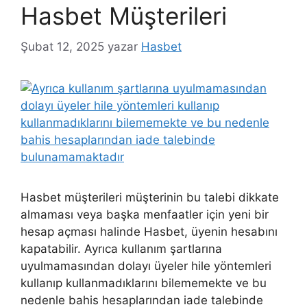
Hasbet Müşterileri
Şubat 12, 2025
yazar
Hasbet
Hasbet müşterileri müşterinin bu talebi dikkate
almaması veya başka menfaatler için yeni bir
hesap açması halinde Hasbet, üyenin hesabını
kapatabilir. Ayrıca kullanım şartlarına
uyulmamasından dolayı üyeler hile yöntemleri
kullanıp kullanmadıklarını bilememekte ve bu
nedenle bahis hesaplarından iade talebinde