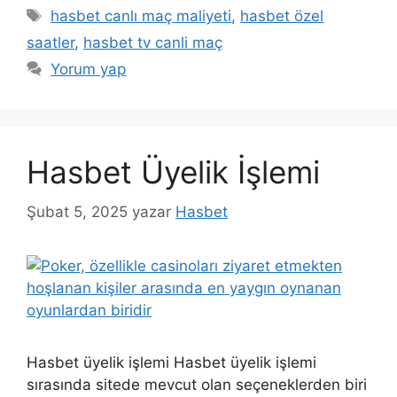
Etiketler
hasbet canlı maç maliyeti
,
hasbet özel
saatler
,
hasbet tv canli maç
Yorum yap
Hasbet Üyelik İşlemi
Şubat 5, 2025
yazar
Hasbet
Hasbet üyelik işlemi Hasbet üyelik işlemi
sırasında sitede mevcut olan seçeneklerden biri