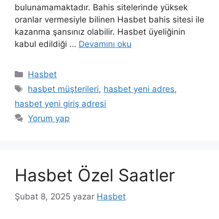
bulunamamaktadır. Bahis sitelerinde yüksek
oranlar vermesiyle bilinen Hasbet bahis sitesi ile
kazanma şansınız olabilir. Hasbet üyeliğinin
kabul edildiği …
Devamını oku
Kategoriler
Hasbet
Etiketler
hasbet müşterileri
,
hasbet yeni adres
,
hasbet yeni giriş adresi
Yorum yap
Hasbet Özel Saatler
Şubat 8, 2025
yazar
Hasbet