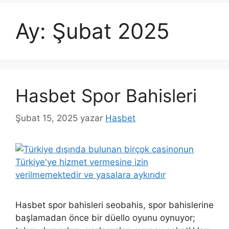
Ay:
Şubat 2025
Hasbet Spor Bahisleri
Şubat 15, 2025
yazar
Hasbet
Hasbet spor bahisleri seobahis, spor bahislerine
başlamadan önce bir düello oyunu oynuyor;