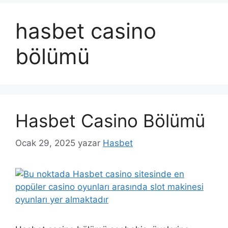
hasbet casino
bölümü
Hasbet Casino Bölümü
Ocak 29, 2025
yazar
Hasbet