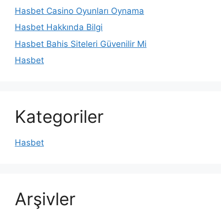
Hasbet Casino Oyunları Oynama
Hasbet Hakkında Bilgi
Hasbet Bahis Siteleri Güvenilir Mi
Hasbet
Kategoriler
Hasbet
Arşivler