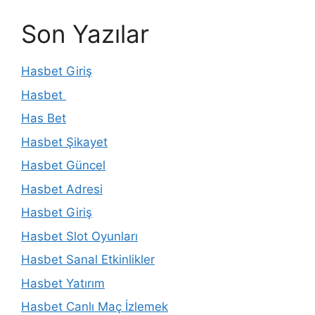
Son Yazılar
Hasbet Giriş
Hasbet
Has Bet
Hasbet Şikayet
Hasbet Güncel
Hasbet Adresi
Hasbet Giriş
Hasbet Slot Oyunları
Hasbet Sanal Etkinlikler
Hasbet Yatırım
Hasbet Canlı Maç İzlemek